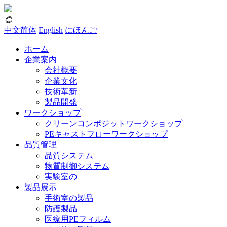
𐃗
中文简体
English
にほんご
ホーム
企業案内
会社概要
企業文化
技術革新
製品開発
ワークショップ
クリーンコンポジットワークショップ
PEキャストフローワークショップ
品質管理
品質システム
物質制御システム
実験室の
製品展示
手術室の製品
防護製品
医療用PEフィルム