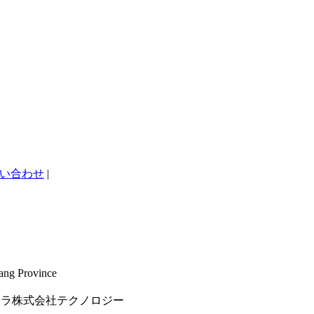
い合わせ
|
ang Province
rved. 浙江麦普ラ株式会社テクノロジー