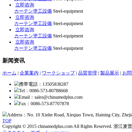
立即咨询
カーテン塗工設備
Steel-equipment
立即咨询
カーテン塗工設備
Steel-equipment
立即咨询
カーテン塗工設備
Steel-equipment
立即咨询
カーテン塗工設備
Steel-equipment
新闻资讯
ホーム
|
企業案内
|
ワークショップ
|
品質管理
|
製品展示
|
お問
携帯電話：13505838287
Tel：0086-573-80788668
Email：sales@chinamedplus.com
Fax：0086-573-87707878
Address：No. 10 Xinhe Road, Xieqiao Town, Haining City, Zheji
TOP
Copyright © 2015 chinamedplus.com All Rights Rese