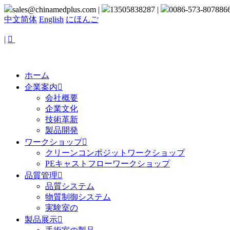
sales@chinamedplus.com
|
13505838287
|
0086-573-807886
中文简体
English
にほんご
|

ホーム
企業案内

会社概要
企業文化
技術革新
製品開発
ワークショップ

クリーンコンポジットワークショップ
PEキャストフローワークショップ
品質管理

品質システム
物質制御システム
実験室の
製品展示
