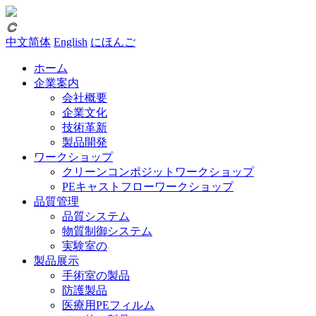
𐃗
中文简体
English
にほんご
ホーム
企業案内
会社概要
企業文化
技術革新
製品開発
ワークショップ
クリーンコンポジットワークショップ
PEキャストフローワークショップ
品質管理
品質システム
物質制御システム
実験室の
製品展示
手術室の製品
防護製品
医療用PEフィルム