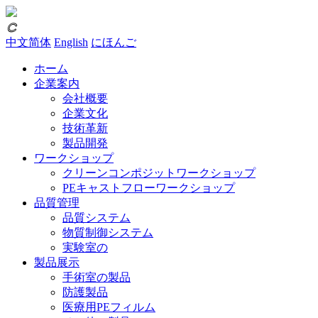
𐃗
中文简体
English
にほんご
ホーム
企業案内
会社概要
企業文化
技術革新
製品開発
ワークショップ
クリーンコンポジットワークショップ
PEキャストフローワークショップ
品質管理
品質システム
物質制御システム
実験室の
製品展示
手術室の製品
防護製品
医療用PEフィルム