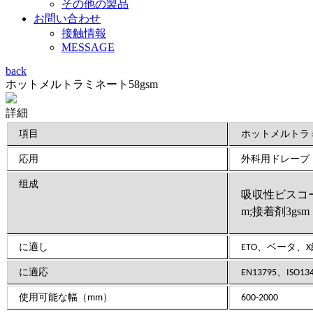
その他の製品
お問い合わせ
接触情報
MESSAGE
back
ホットメルトラミネート58gsm
詳細
項目
ホットメルトラミ
応用
外科用ドレープ
组成
吸収性ビスコース
m;接着剤3gsm
に適し
ETO、ベータ、
に適応
EN13795、
ISO13
使用可能な幅（mm）
600-2000