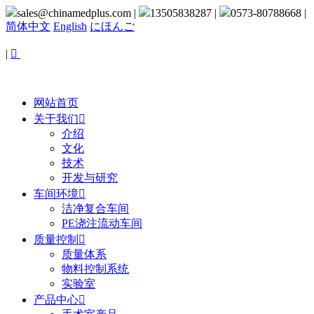
sales@chinamedplus.com
|
13505838287
|
0573-80788668
|
简体中文
English
にほんご
|

网站首页
关于我们

介绍
文化
技术
开发与研究
车间环境

洁净复合车间
PE浇注流动车间
质量控制

质量体系
物料控制系统
实验室
产品中心
