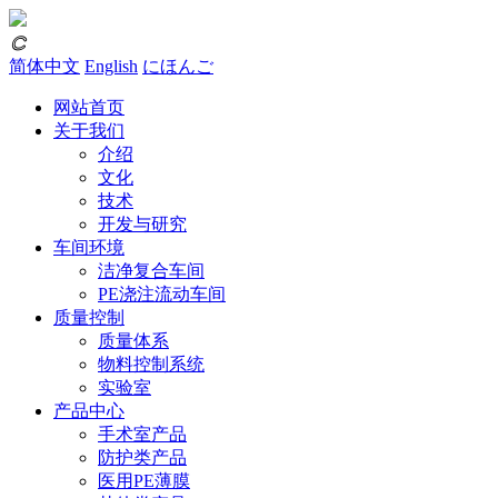
𐃗
简体中文
English
にほんご
网站首页
关于我们
介绍
文化
技术
开发与研究
车间环境
洁净复合车间
PE浇注流动车间
质量控制
质量体系
物料控制系统
实验室
产品中心
手术室产品
防护类产品
医用PE薄膜