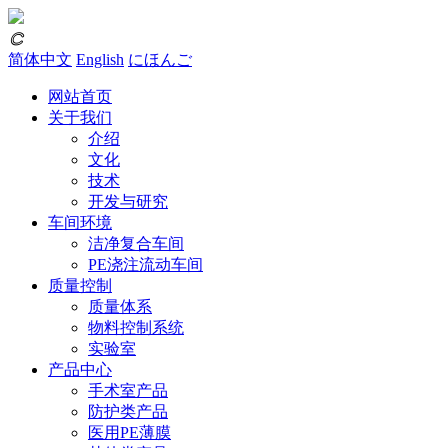
𐃗
简体中文
English
にほんご
网站首页
关于我们
介绍
文化
技术
开发与研究
车间环境
洁净复合车间
PE浇注流动车间
质量控制
质量体系
物料控制系统
实验室
产品中心
手术室产品
防护类产品
医用PE薄膜