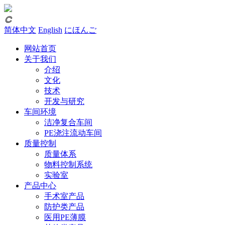
𐃗
简体中文
English
にほんご
网站首页
关于我们
介绍
文化
技术
开发与研究
车间环境
洁净复合车间
PE浇注流动车间
质量控制
质量体系
物料控制系统
实验室
产品中心
手术室产品
防护类产品
医用PE薄膜