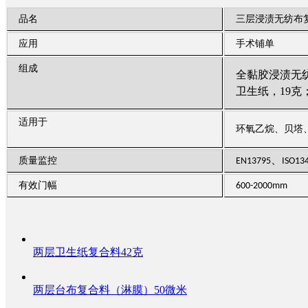
品名
三层浸渍无纺布复
应用
手术铺单
组成
全黏胶浸渍无
卫生纸，
19
克
适用于
环氧乙烷、贝塔
、
质量监控
EN13795
ISO13
有效门幅
600-2000mm
两层卫生纸复合料42克
两层台布复合料（淋膜）50微米