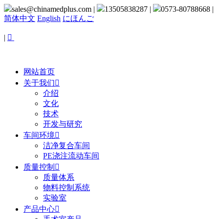
sales@chinamedplus.com
|
13505838287
|
0573-80788668
|
简体中文
English
にほんご
|

网站首页
关于我们

介绍
文化
技术
开发与研究
车间环境

洁净复合车间
PE浇注流动车间
质量控制

质量体系
物料控制系统
实验室
产品中心
