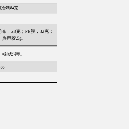
合料84克
纺布，
28
克；
PE
膜，
32
克；
；
热熔胶
,5g.
、
射线消毒。
X
485